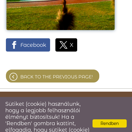
Facebook
X
BACK TO THE PREVIOUS PAGE!
© 2026 -
Sütiket (cookie) használunk,
hogy a legjobb felhasználói
élményt biztosítsuk! Ha a
Site information
l
Privacy policy
l
ÁSZF
l
'Rendben' gombra kattint,
l
Rendben
elfogadja, hogy sütiket (cookie)