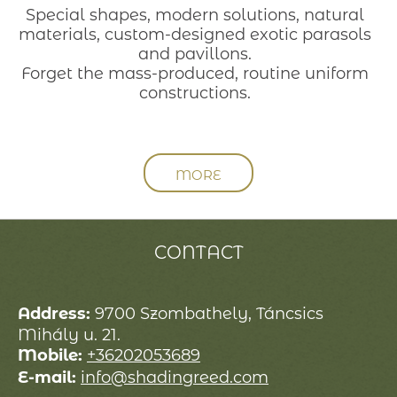
Special shapes, modern solutions, natural
materials, custom-designed exotic parasols
and pavillons.
Forget the mass-produced, routine uniform
constructions.
MORE
CONTACT
Address:
9700 Szombathely, Táncsics
Mihály u. 21.
Mobile:
+36202053689
E-mail:
info@shadingreed.com