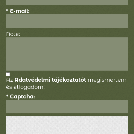
* E-mail:
Note:
Az
Adatvédelmi tájékoztatót
megismertem
és elfogadom!
* Captcha: