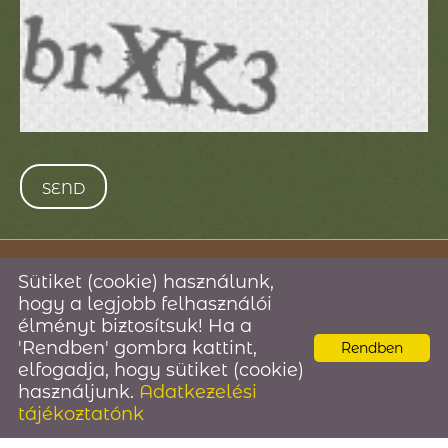
© 2026 -
Sütiket (cookie) használunk,
hogy a legjobb felhasználói
élményt biztosítsuk! Ha a
Site information
l
Privacy policy
l
ÁSZF
l
'Rendben' gombra kattint,
Rendben
l
elfogadja, hogy sütiket (cookie)
használjunk.
Adatkezelési
tájékoztatónk
SEARCH