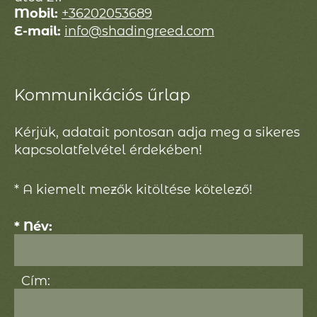
Mobil:
+36202053689
E-mail:
info@shadingreed.com
Kommunikációs űrlap
Kérjük, adatait pontosan adja meg a sikeres
kapcsolatfelvétel érdekében!
* A kiemelt mezők kitöltése kötelező!
* Név:
Cím: